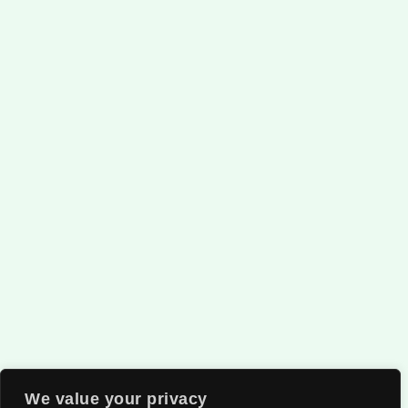
We value your privacy