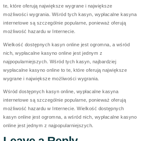
te, które oferują największe wygrane i największe
możliwości wygrania. Wśród tych kasyn, wypłacalne kasyna
internetowe są szczególnie popularne, ponieważ oferują
możliwość hazardu w Internecie.
Wielkość dostępnych kasyn online jest ogromna, a wśród
nich, wypłacalne kasyno online jest jednym z
najpopularniejszych. Wśród tych kasyn, najbardziej
wypłacalne kasyno online to te, które oferują największe
wygrane i największe możliwości wygrania.
Wśród dostępnych kasyn online, wypłacalne kasyna
internetowe są szczególnie popularne, ponieważ oferują
możliwość hazardu w Internecie. Wielkość dostępnych
kasyn online jest ogromna, a wśród nich, wypłacalne kasyno
online jest jednym z najpopularniejszych.
Leave a Reply