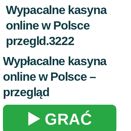
Wypacalne kasyna
online w Polsce
przegld.3222
Wypłacalne kasyna
online w Polsce –
przegląd
▶️ GRAĆ