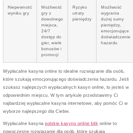
Niepewność
Możliwość
Ryzyko
Możliwość
wyniku gry
gry z
utraty
wygrania
dowolnego
pieniędzy
dużej sumy
miejsca,
pieniędzy,
24/7
emocjonujące
dostęp do
doświadczenie
gier, wiele
hazardu
bonusów i
promocji
Wypłacalne kasyna online to idealne rozwiązanie dla osób,
które szukają emocjonującego doświadczenia hazardu. Jeśli
szukasz najlepszych wypłacalnych kasyn online, to jesteś w
odpowiednim miejscu. W tym artykule przedstawimy Ci
najbardziej wypłacalne kasyna internetowe, aby pomóc Ci w
wyborze najlepszego dla Ciebie.
Wypłacalne kasyna
polskie kasyno online blik
online to
nowoczesne rozwiązanie dla osób, które szukają