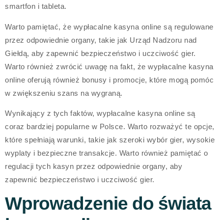
smartfon i tableta.
Warto pamiętać, że wypłacalne kasyna online są regulowane
przez odpowiednie organy, takie jak Urząd Nadzoru nad
Giełdą, aby zapewnić bezpieczeństwo i uczciwość gier.
Warto również zwrócić uwagę na fakt, że wypłacalne kasyna
online oferują również bonusy i promocje, które mogą pomóc
w zwiększeniu szans na wygraną.
Wynikający z tych faktów, wypłacalne kasyna online są
coraz bardziej popularne w Polsce. Warto rozważyć te opcje,
które spełniają warunki, takie jak szeroki wybór gier, wysokie
wyplaty i bezpieczne transakcje. Warto również pamiętać o
regulacji tych kasyn przez odpowiednie organy, aby
zapewnić bezpieczeństwo i uczciwość gier.
Wprowadzenie do świata