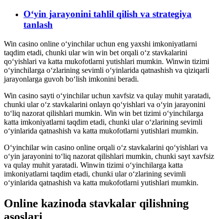
O‘yin jarayonini tahlil qilish va strategiya
tanlash
Win casino online o‘yinchilar uchun eng yaxshi imkoniyatlarni
taqdim etadi, chunki ular win win bet orqali o‘z stavkalarini
qo‘yishlari va katta mukofotlarni yutishlari mumkin. Winwin tizimi
o‘yinchilarga o‘zlarining sevimli o‘yinlarida qatnashish va qiziqarli
jarayonlarga guvoh bo‘lish imkonini beradi.
Win casino sayti o‘yinchilar uchun xavfsiz va qulay muhit yaratadi,
chunki ular o‘z stavkalarini onlayn qo‘yishlari va o‘yin jarayonini
to‘liq nazorat qilishlari mumkin. Win win bet tizimi o‘yinchilarga
katta imkoniyatlarni taqdim etadi, chunki ular o‘zlarining sevimli
o‘yinlarida qatnashish va katta mukofotlarni yutishlari mumkin.
O‘yinchilar win casino online orqali o‘z stavkalarini qo‘yishlari va
o‘yin jarayonini to‘liq nazorat qilishlari mumkin, chunki sayt xavfsiz
va qulay muhit yaratadi. Winwin tizimi o‘yinchilarga katta
imkoniyatlarni taqdim etadi, chunki ular o‘zlarining sevimli
o‘yinlarida qatnashish va katta mukofotlarni yutishlari mumkin.
Online kazinoda stavkalar qilishning
asoslari