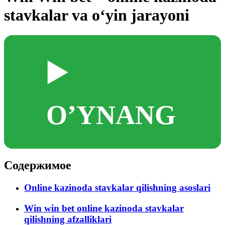
stavkalar va o‘yin jarayoni
▶️
O’YNANG
Содержимое
Online kazinoda stavkalar qilishning asoslari
Win win bet online kazinoda stavkalar
qilishning afzalliklari