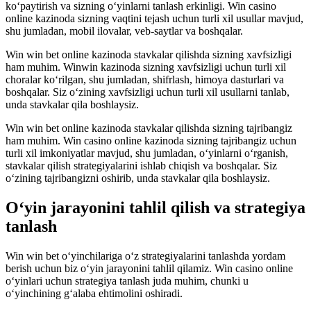
ko‘paytirish va sizning o‘yinlarni tanlash erkinligi. Win casino
online kazinoda sizning vaqtini tejash uchun turli xil usullar mavjud,
shu jumladan, mobil ilovalar, veb-saytlar va boshqalar.
Win win bet online kazinoda stavkalar qilishda sizning xavfsizligi
ham muhim. Winwin kazinoda sizning xavfsizligi uchun turli xil
choralar ko‘rilgan, shu jumladan, shifrlash, himoya dasturlari va
boshqalar. Siz o‘zining xavfsizligi uchun turli xil usullarni tanlab,
unda stavkalar qila boshlaysiz.
Win win bet online kazinoda stavkalar qilishda sizning tajribangiz
ham muhim. Win casino online kazinoda sizning tajribangiz uchun
turli xil imkoniyatlar mavjud, shu jumladan, o‘yinlarni o‘rganish,
stavkalar qilish strategiyalarini ishlab chiqish va boshqalar. Siz
o‘zining tajribangizni oshirib, unda stavkalar qila boshlaysiz.
O‘yin jarayonini tahlil qilish va strategiya
tanlash
Win win bet o‘yinchilariga o‘z strategiyalarini tanlashda yordam
berish uchun biz o‘yin jarayonini tahlil qilamiz. Win casino online
o‘yinlari uchun strategiya tanlash juda muhim, chunki u
o‘yinchining g‘alaba ehtimolini oshiradi.