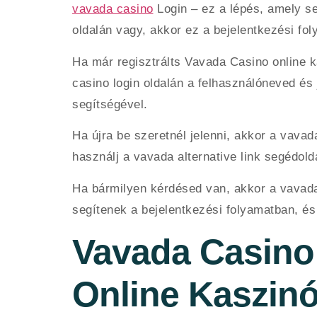
vavada casino
Login – ez a lépés, amely s
oldalán vagy, akkor ez a bejelentkezési fo
Ha már regisztrálts Vavada Casino online 
casino login oldalán a felhasználóneved és
segítségével.
Ha újra be szeretnél jelenni, akkor a vavad
használj a vavada alternative link segédold
Ha bármilyen kérdésed van, akkor a vavada
segítenek a bejelentkezési folyamatban, és
Vavada Casino 
Online Kaszin