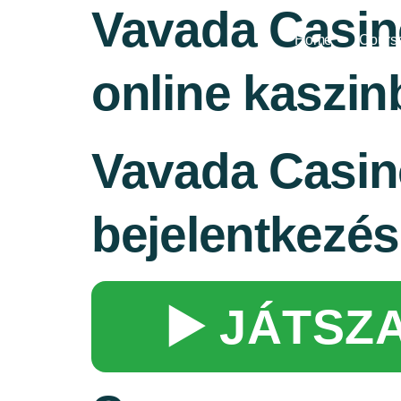
Vavada Casino
Home
Cours
online kaszin
Vavada Casin
bejelentkezés
▶️ JÁTSZ