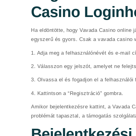
Casino Loginh
Ha eldöntötte, hogy Vavada Casino online já
egyszerű és gyors. Csak a vavada casino we
1. Adja meg a felhasználónévét és e-mail c
2. Válasszon egy jelszót, amelyet ne felejts
3. Olvassa el és fogadjon el a felhasználói f
4. Kattintson a “Regisztráció” gombra.
Amikor bejelentkezésre kattint, a Vavada Ca
problémát tapasztal, a támogatás szolgálat
Bejelentkezési