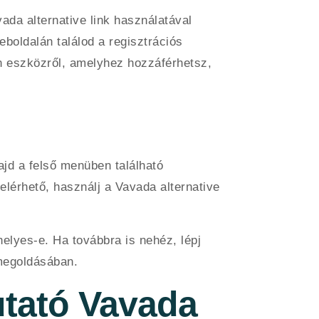
da alternative link használatával
eboldalán találod a regisztrációs
en eszközről, amelyhez hozzáférhetsz,
ajd a felső menüben található
lérhető, használj a Vavada alternative
helyes-e. Ha továbbra is nehéz, lépj
megoldásában.
utató Vavada