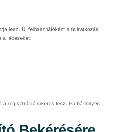
tja lesz. Új felhasználóként a feliratkozás
e a lépéseket:
s a regisztráció sikeres lesz. Ha bármilyen
ító Bekérésére