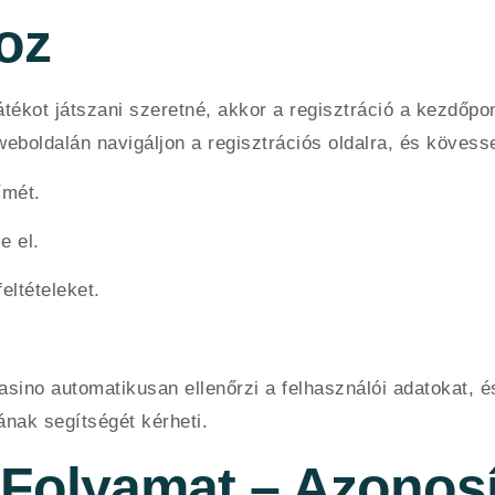
oz
tékot játszani szeretné, akkor a regisztráció a kezdőpon
boldalán navigáljon a regisztrációs oldalra, és kövess
ímét.
e el.
eltételeket.
sino automatikusan ellenőrzi a felhasználói adatokat, é
ának segítségét kérheti.
 Folyamat – Azonos