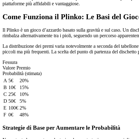
piattaforme più affidabili e vantaggiose.
Come Funziona il Plinko: Le Basi del Gioc
Il Plinko è un gioco d’azzardo basato sulla gravità e sul caso. Un dische
rimbalza alternativamente tra i pioli, seguendo un percorso apparenteme
La distribuzione dei premi varia notevolmente a seconda del tabellone 
piccoli ma più frequenti. La scelta del punto di partenza del dischetto
Fessura
Valore Premio
Probabilità (stimata)
A
5€
20%
B
10€
15%
C
25€
10%
D
50€
5%
E
100€
2%
F
0€
48%
Strategie di Base per Aumentare le Probabilità