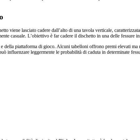
o
tto viene lasciato cadere dall’alto di una tavola verticale, caratterizzata 
nte casuale. L’obiettivo è far cadere il dischetto in una delle fessure i
e della piattaforma di gioco. Alcuni tabelloni offrono premi elevati ma 
 può influenzare leggermente le probabilità di caduta in determinate fes