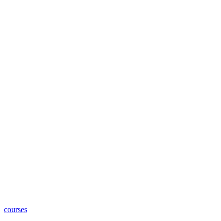
courses