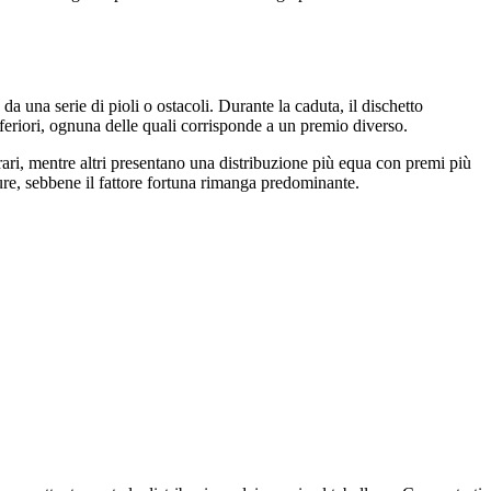
da una serie di pioli o ostacoli. Durante la caduta, il dischetto
nferiori, ognuna delle quali corrisponde a un premio diverso.
rari, mentre altri presentano una distribuzione più equa con premi più
sure, sebbene il fattore fortuna rimanga predominante.