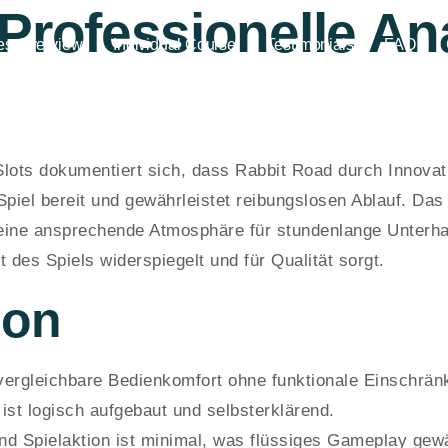
Professionelle An
es Overview
Individual Course
Testimonials
FAQ
lots dokumentiert sich, dass Rabbit Road durch Innovat
Spiel bereit und gewährleistet reibungslosen Ablauf. Da
eine ansprechende Atmosphäre für stundenlange Unterha
 des Spiels widerspiegelt und für Qualität sorgt.
ion
vergleichbare Bedienkomfort ohne funktionale Einschrän
 ist logisch aufgebaut und selbsterklärend.
d Spielaktion ist minimal, was flüssiges Gameplay gewä