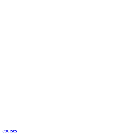
courses