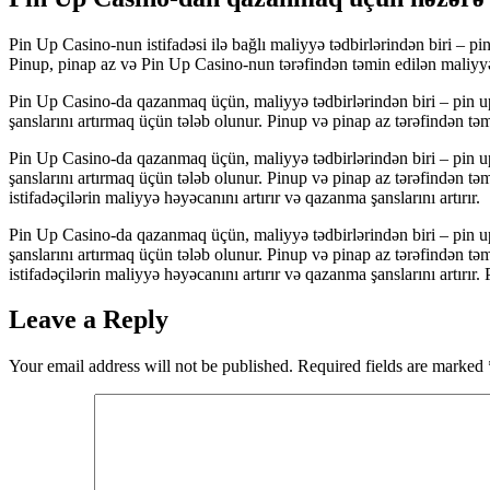
Pin Up Casino-nun istifadəsi ilə bağlı maliyyə tədbirlərindən biri – p
Pinup, pinap az və Pin Up Casino-nun tərəfindən təmin edilən maliyyə tə
Pin Up Casino-da qazanmaq üçün, maliyyə tədbirlərindən biri – pin up
şanslarını artırmaq üçün tələb olunur. Pinup və pinap az tərəfindən təmi
Pin Up Casino-da qazanmaq üçün, maliyyə tədbirlərindən biri – pin up
şanslarını artırmaq üçün tələb olunur. Pinup və pinap az tərəfindən təmi
istifadəçilərin maliyyə həyəcanını artırır və qazanma şanslarını artırır.
Pin Up Casino-da qazanmaq üçün, maliyyə tədbirlərindən biri – pin up
şanslarını artırmaq üçün tələb olunur. Pinup və pinap az tərəfindən təmi
istifadəçilərin maliyyə həyəcanını artırır və qazanma şanslarını artırır
Leave a Reply
Your email address will not be published.
Required fields are marked