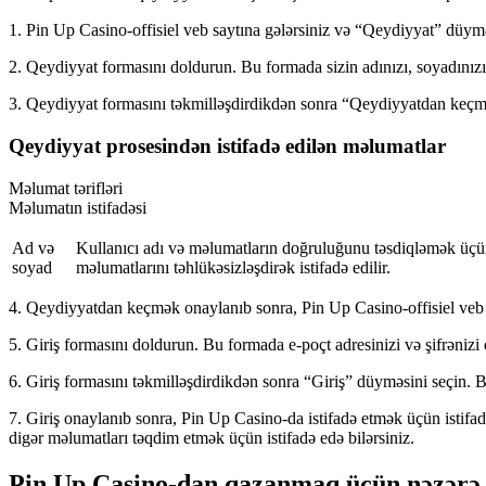
1. Pin Up Casino-offisiel veb saytına gələrsiniz və “Qeydiyyat” düym
2. Qeydiyyat formasını doldurun. Bu formada sizin adınızı, soyadınızı, 
3. Qeydiyyat formasını təkmilləşdirdikdən sonra “Qeydiyyatdan keçmə
Qeydiyyat prosesindən istifadə edilən məlumatlar
Məlumat tərifləri
Məlumatın istifadəsi
Ad və
Kullanıcı adı və məlumatların doğruluğunu təsdiqləmək üçün
soyad
məlumatlarını təhlükəsizləşdirək istifadə edilir.
4. Qeydiyyatdan keçmək onaylanıb sonra, Pin Up Casino-offisiel veb 
5. Giriş formasını doldurun. Bu formada e-poçt adresinizi və şifrənizi 
6. Giriş formasını təkmilləşdirdikdən sonra “Giriş” düyməsini seçin. B
7. Giriş onaylanıb sonra, Pin Up Casino-da istifadə etmək üçün istifa
digər məlumatları təqdim etmək üçün istifadə edə bilərsiniz.
Pin Up Casino-dan qazanmaq üçün nəzərə a