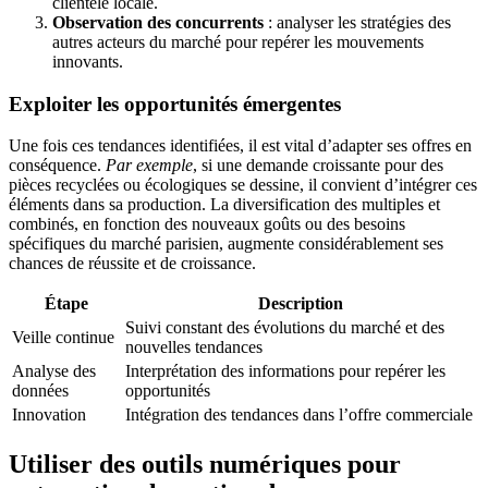
clientèle locale.
Observation des concurrents
: analyser les stratégies des
autres acteurs du marché pour repérer les mouvements
innovants.
Exploiter les opportunités émergentes
Une fois ces tendances identifiées, il est vital d’adapter ses offres en
conséquence.
Par exemple
, si une demande croissante pour des
pièces recyclées ou écologiques se dessine, il convient d’intégrer ces
éléments dans sa production. La diversification des multiples et
combinés, en fonction des nouveaux goûts ou des besoins
spécifiques du marché parisien, augmente considérablement ses
chances de réussite et de croissance.
Étape
Description
Suivi constant des évolutions du marché et des
Veille continue
nouvelles tendances
Analyse des
Interprétation des informations pour repérer les
données
opportunités
Innovation
Intégration des tendances dans l’offre commerciale
Utiliser des outils numériques pour