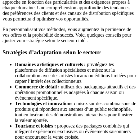
approche en fonction des particularités et des exigences propres à
chaque domaine. Une compréhension approfondie des tendances,
des préférences des clients et des canaux de distribution spécifiques
vous permettra d’optimiser vos opportunités.
En personnalisant vos méthodes, vous augmentez la pertinence de
vos offres et la probabilité de succès. Voici quelques conseils pour
ajuster votre stratégie selon le secteur ciblé :
Stratégies d’adaptation selon le secteur
Domaines artistiques et culturels :
privilégiez les
plateformes de diffusion spécialisées et misez sur la
collaboration avec des artistes locaux ou éditions limitées pour
capter l’intérêt des collectionneurs.
Commerce de détail :
utilisez des packagings attractifs et des
opérations promotionnelles adaptées à chaque saison ou
événement spécifique.
Technologies et innovations :
misez sur des combinaisons de
produits qui répondent aux attentes d’un public technophile,
tout en insérant des démonstrations interactives pour illustrer
la valeur ajoutée.
Tourisme et loisirs :
proposez des packages combinés qui
intègrent expériences exclusives ou événements saisonniers
pour encourager la vente croisée.