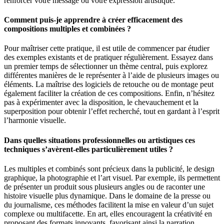
renforcer votre message ou votre expression artistique.
Comment puis-je apprendre à créer efficacement des
compositions multiples et combinées ?
Pour maîtriser cette pratique, il est utile de commencer par étudier
des exemples existants et de pratiquer régulièrement. Essayez dans
un premier temps de sélectionner un thème central, puis explorez
différentes manières de le représenter à l’aide de plusieurs images ou
éléments. La maîtrise des logiciels de retouche ou de montage peut
également faciliter la création de ces compositions. Enfin, n’hésitez
pas à expérimenter avec la disposition, le chevauchement et la
superposition pour obtenir l’effet recherché, tout en gardant à l’esprit
l’harmonie visuelle.
Dans quelles situations professionnelles ou artistiques ces
techniques s’avèrent-elles particulièrement utiles ?
Les multiples et combinés sont précieux dans la publicité, le design
graphique, la photographie et l’art visuel. Par exemple, ils permettent
de présenter un produit sous plusieurs angles ou de raconter une
histoire visuelle plus dynamique. Dans le domaine de la presse ou
du journalisme, ces méthodes facilitent la mise en valeur d’un sujet
complexe ou multifacette. En art, elles encouragent la créativité en
proposant des formats innovants, favorisant ainsi la narration