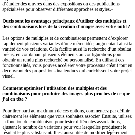
d’étudier des œuvres dans des expositions ou des publications
spécialisées pour observer différentes approches et styles.»
Quels sont les avantages principaux d’utiliser des multiples et
des combinaisons lors de la création d’images avec votre outil ?
Les options de multiples et de combinaisons permettent d’explorer
rapidement plusieurs variantes d’une même idée, augmentant ainsi la
variété de vos créations. Cela facilite aussi la recherche d’un résultat
précis, en combinant plusieurs éléments ou configurations pour
obtenir un rendu plus recherché ou personnalisé. En utilisant ces
fonctionnalités, vous pouvez accélérer votre processus créatif tout en
découvrant des propositions inattendues qui enrichissent votre projet
visuel.
Comment optimiser l’utilisation des multiples et des
combinaisons pour produire des images plus proches de ce que
j’ai en tête ?
Pour tirer parti au maximum de ces options, commencez par définir
clairement les éléments que vous souhaitez associer. Ensuite, utilisez
la fonction de combinaison pour tester différentes associations,
ajustant le nombre de variations pour voir lesquelles produisent le
résultat le plus satisfaisant. Il est aussi utile de modifier légèrement