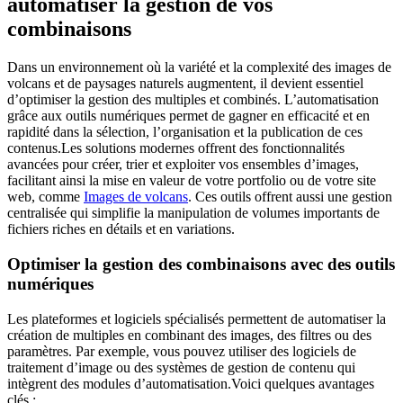
automatiser la gestion de vos
combinaisons
Dans un environnement où la variété et la complexité des images de
volcans et de paysages naturels augmentent, il devient essentiel
d’optimiser la gestion des multiples et combinés. L’automatisation
grâce aux outils numériques permet de gagner en efficacité et en
rapidité dans la sélection, l’organisation et la publication de ces
contenus.Les solutions modernes offrent des fonctionnalités
avancées pour créer, trier et exploiter vos ensembles d’images,
facilitant ainsi la mise en valeur de votre portfolio ou de votre site
web, comme
Images de volcans
. Ces outils offrent aussi une gestion
centralisée qui simplifie la manipulation de volumes importants de
fichiers riches en détails et en variations.
Optimiser la gestion des combinaisons avec des outils
numériques
Les plateformes et logiciels spécialisés permettent de automatiser la
création de multiples en combinant des images, des filtres ou des
paramètres. Par exemple, vous pouvez utiliser des logiciels de
traitement d’image ou des systèmes de gestion de contenu qui
intègrent des modules d’automatisation.Voici quelques avantages
clés :