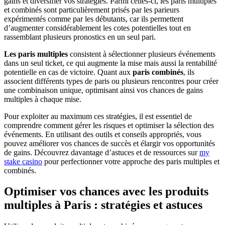
gains et diversifier vos stratégies. Parmi celles-ci, les paris multiples
et combinés sont particulièrement prisés par les parieurs
expérimentés comme par les débutants, car ils permettent
d’augmenter considérablement les cotes potentielles tout en
rassemblant plusieurs pronostics en un seul pari.
Les paris multiples
consistent à sélectionner plusieurs événements
dans un seul ticket, ce qui augmente la mise mais aussi la rentabilité
potentielle en cas de victoire. Quant aux
paris combinés
, ils
associent différents types de paris ou plusieurs rencontres pour créer
une combinaison unique, optimisant ainsi vos chances de gains
multiples à chaque mise.
Pour exploiter au maximum ces stratégies, il est essentiel de
comprendre comment gérer les risques et optimiser la sélection des
événements. En utilisant des outils et conseils appropriés, vous
pouvez améliorer vos chances de succès et élargir vos opportunités
de gains. Découvrez davantage d’astuces et de ressources sur
my
stake casino
pour perfectionner votre approche des paris multiples et
combinés.
Optimiser vos chances avec les produits
multiples à Paris : stratégies et astuces