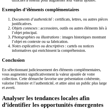
difficiles à obtenir pour augmenter leur valeur ajoutée.
Exemples d’éléments complémentaires
Documents d’authenticité
: certificats, lettres, ou autres pièces
justificatives.
Objets connexes
: accessoires, outils ou autres éléments liés à
l’objet principal.
Photographies ou illustrations
: images historiques montrant
l’objet en contexte ou sa fabrication.
Notes explicatives ou descriptives
: cartels ou notices
informatives qui enrichissent la compréhension.
Conclusion
En sélectionnant judicieusement des éléments complémentaires,
vous augmentez significativement la valeur ajoutée de votre
collection. Cette démarche favorise une présentation cohérente,
valorise l’histoire et l’authenticité, et attire ainsi un public plus large
et averti.
Analyser les tendances locales afin
d’identifier les opportunités émergentes