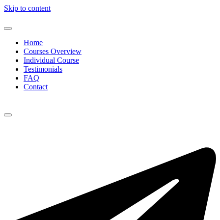
Skip to content
Home
Courses Overview
Individual Course
Testimonials
FAQ
Contact