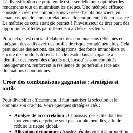
La diversification de portefeuille est essentielle pour optimiser les
rendements tout en minimisant les risques. Une méthode efficace
consiste à créer des combinaisons variées d’actifs financiers, en
tenant compte de leurs corrélations et de leur potentiel de croissance.
La maîtrise de cette stratégie permet à l’investisseur de tirer parti des
opportunités offertes par différents marchés et secteurs.
Pour cela, il est crucial d’élaborer des combinaisons réfléchies en
intégrant des actifs avec des profils de risque complémentaires. Cela
peut inclure des actions, des obligations, des fonds immobiliers ou
encore des produits dérivés. La clé réside dans la capacité à
identifier des ensembles d’actifs qui, lorsqu’ils sont combinés
intelligemment, renforcent la résilience du portefeuille face aux
fluctuations économiques.
Créer des combinaisons gagnantes : stratégies et
outils
Pour diversifier efficacement, il faut maîtriser la sélection et la
combinaison d’actifs. Voici quelques stratégies clés :
Analyse de la corrélation :
Choisissez des actifs dont les
mouvements de prix ne sont pas parfaitement liés, afin de
réduire le risque global.
Allocation dynamique :
Ajustez régulièrement la proportion