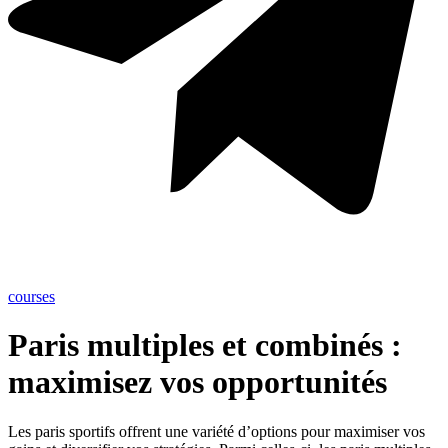
courses
Paris multiples et combinés :
maximisez vos opportunités
Les paris sportifs offrent une variété d’options pour maximiser vos