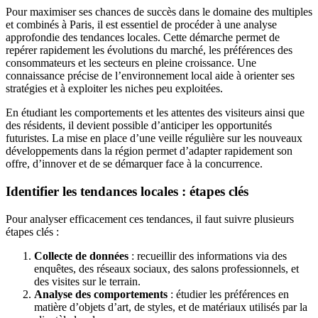
Pour maximiser ses chances de succès dans le domaine des multiples
et combinés à Paris, il est essentiel de procéder à une analyse
approfondie des tendances locales. Cette démarche permet de
repérer rapidement les évolutions du marché, les préférences des
consommateurs et les secteurs en pleine croissance. Une
connaissance précise de l’environnement local aide à orienter ses
stratégies et à exploiter les niches peu exploitées.
En étudiant les comportements et les attentes des visiteurs ainsi que
des résidents, il devient possible d’anticiper les opportunités
futuristes. La mise en place d’une veille régulière sur les nouveaux
développements dans la région permet d’adapter rapidement son
offre, d’innover et de se démarquer face à la concurrence.
Identifier les tendances locales : étapes clés
Pour analyser efficacement ces tendances, il faut suivre plusieurs
étapes clés :
Collecte de données
: recueillir des informations via des
enquêtes, des réseaux sociaux, des salons professionnels, et
des visites sur le terrain.
Analyse des comportements
: étudier les préférences en
matière d’objets d’art, de styles, et de matériaux utilisés par la