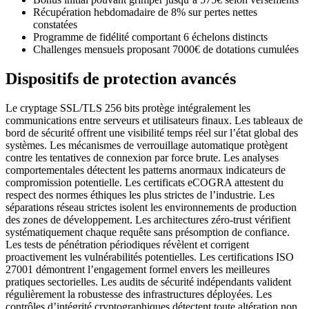
Récupération hebdomadaire de 8% sur pertes nettes
constatées
Programme de fidélité comportant 6 échelons distincts
Challenges mensuels proposant 7000€ de dotations cumulées
Dispositifs de protection avancés
Le cryptage SSL/TLS 256 bits protège intégralement les
communications entre serveurs et utilisateurs finaux. Les tableaux de
bord de sécurité offrent une visibilité temps réel sur l’état global des
systèmes. Les mécanismes de verrouillage automatique protègent
contre les tentatives de connexion par force brute. Les analyses
comportementales détectent les patterns anormaux indicateurs de
compromission potentielle. Les certificats eCOGRA attestent du
respect des normes éthiques les plus strictes de l’industrie. Les
séparations réseau strictes isolent les environnements de production
des zones de développement. Les architectures zéro-trust vérifient
systématiquement chaque requête sans présomption de confiance.
Les tests de pénétration périodiques révèlent et corrigent
proactivement les vulnérabilités potentielles. Les certifications ISO
27001 démontrent l’engagement formel envers les meilleures
pratiques sectorielles. Les audits de sécurité indépendants valident
régulièrement la robustesse des infrastructures déployées. Les
contrôles d’intégrité cryptographiques détectent toute altération non