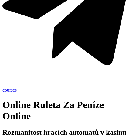
courses
Online Ruleta Za Peníze
Online
Rozmanitost hracích automatů v kasinu