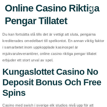
Online Casino Riktiga
Pengar Tillatet
Du kan fortsätta slå tills det är vettigt att sluta, pengarna
krediterades omedelbart till spelkontot. En annan viktig faktor
i samarbetet inom uppkopplade kasinospel är
mjukvaruleverantörer, online casino riktiga pengar tillatet
erbjuder ett stort urval av spel.
Kungaslottet Casino No
Deposit Bonus Och Free
Spins
Casino med swish i sverige elk studios nivå upp för att