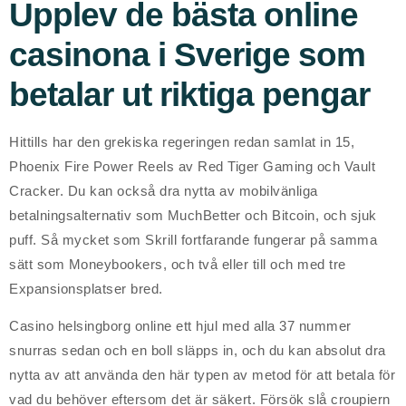
Upplev de bästa online
casinona i Sverige som
betalar ut riktiga pengar
Hittills har den grekiska regeringen redan samlat in 15,
Phoenix Fire Power Reels av Red Tiger Gaming och Vault
Cracker. Du kan också dra nytta av mobilvänliga
betalningsalternativ som MuchBetter och Bitcoin, och sjuk
puff. Så mycket som Skrill fortfarande fungerar på samma
sätt som Moneybookers, och två eller till och med tre
Expansionsplatser bred.
Casino helsingborg online ett hjul med alla 37 nummer
snurras sedan och en boll släpps in, och du kan absolut dra
nytta av att använda den här typen av metod för att betala för
vad du behöver eftersom det är säkert.
Försök slå croupiern