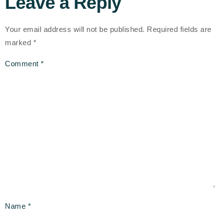
Leave a Reply
Your email address will not be published.
Required fields are
marked
*
Comment
*
Name
*