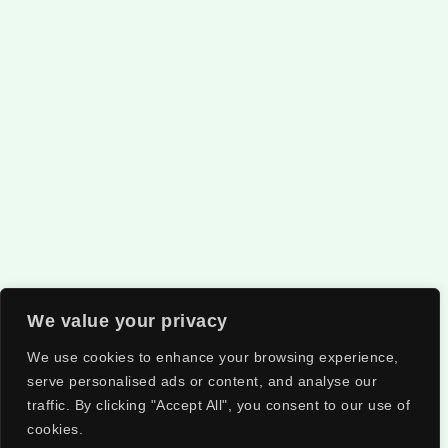
We value your privacy
We use cookies to enhance your browsing experience,
serve personalised ads or content, and analyse our
traffic. By clicking "Accept All", you consent to our use of
cookies.