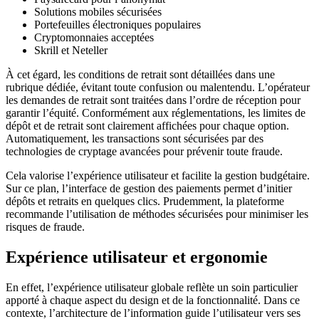
Solutions mobiles sécurisées
Portefeuilles électroniques populaires
Cryptomonnaies acceptées
Skrill et Neteller
À cet égard, les conditions de retrait sont détaillées dans une
rubrique dédiée, évitant toute confusion ou malentendu. L’opérateur
les demandes de retrait sont traitées dans l’ordre de réception pour
garantir l’équité. Conformément aux réglementations, les limites de
dépôt et de retrait sont clairement affichées pour chaque option.
Automatiquement, les transactions sont sécurisées par des
technologies de cryptage avancées pour prévenir toute fraude.
Cela valorise l’expérience utilisateur et facilite la gestion budgétaire.
Sur ce plan, l’interface de gestion des paiements permet d’initier
dépôts et retraits en quelques clics. Prudemment, la plateforme
recommande l’utilisation de méthodes sécurisées pour minimiser les
risques de fraude.
Expérience utilisateur et ergonomie
En effet, l’expérience utilisateur globale reflète un soin particulier
apporté à chaque aspect du design et de la fonctionnalité. Dans ce
contexte, l’architecture de l’information guide l’utilisateur vers ses