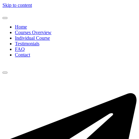
Skip to content
Home
Courses Overview
Individual Course
Testimonials
FAQ
Contact