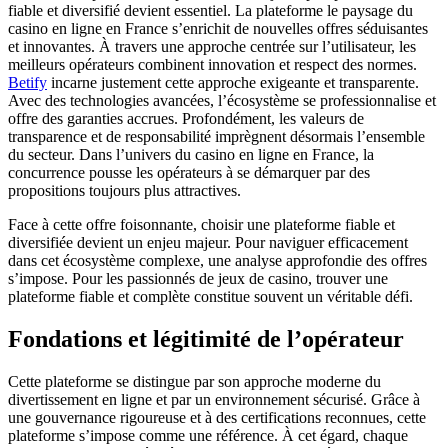
fiable et diversifié devient essentiel. La plateforme le paysage du
casino en ligne en France s’enrichit de nouvelles offres séduisantes
et innovantes. À travers une approche centrée sur l’utilisateur, les
meilleurs opérateurs combinent innovation et respect des normes.
Betify
incarne justement cette approche exigeante et transparente.
Avec des technologies avancées, l’écosystème se professionnalise et
offre des garanties accrues. Profondément, les valeurs de
transparence et de responsabilité imprègnent désormais l’ensemble
du secteur. Dans l’univers du casino en ligne en France, la
concurrence pousse les opérateurs à se démarquer par des
propositions toujours plus attractives.
Face à cette offre foisonnante, choisir une plateforme fiable et
diversifiée devient un enjeu majeur. Pour naviguer efficacement
dans cet écosystème complexe, une analyse approfondie des offres
s’impose. Pour les passionnés de jeux de casino, trouver une
plateforme fiable et complète constitue souvent un véritable défi.
Fondations et légitimité de l’opérateur
Cette plateforme se distingue par son approche moderne du
divertissement en ligne et par un environnement sécurisé. Grâce à
une gouvernance rigoureuse et à des certifications reconnues, cette
plateforme s’impose comme une référence. À cet égard, chaque