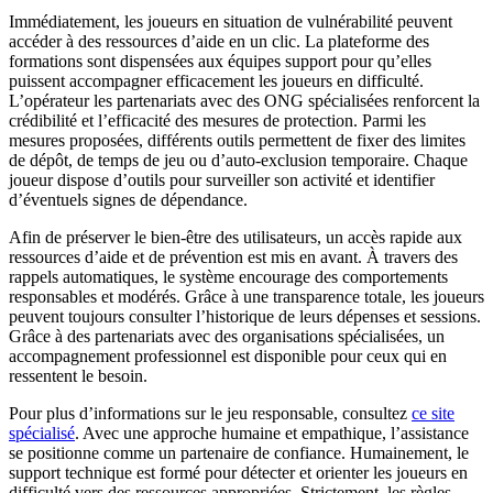
Immédiatement, les joueurs en situation de vulnérabilité peuvent
accéder à des ressources d’aide en un clic. La plateforme des
formations sont dispensées aux équipes support pour qu’elles
puissent accompagner efficacement les joueurs en difficulté.
L’opérateur les partenariats avec des ONG spécialisées renforcent la
crédibilité et l’efficacité des mesures de protection. Parmi les
mesures proposées, différents outils permettent de fixer des limites
de dépôt, de temps de jeu ou d’auto-exclusion temporaire. Chaque
joueur dispose d’outils pour surveiller son activité et identifier
d’éventuels signes de dépendance.
Afin de préserver le bien-être des utilisateurs, un accès rapide aux
ressources d’aide et de prévention est mis en avant. À travers des
rappels automatiques, le système encourage des comportements
responsables et modérés. Grâce à une transparence totale, les joueurs
peuvent toujours consulter l’historique de leurs dépenses et sessions.
Grâce à des partenariats avec des organisations spécialisées, un
accompagnement professionnel est disponible pour ceux qui en
ressentent le besoin.
Pour plus d’informations sur le jeu responsable, consultez
ce site
spécialisé
. Avec une approche humaine et empathique, l’assistance
se positionne comme un partenaire de confiance. Humainement, le
support technique est formé pour détecter et orienter les joueurs en
difficulté vers des ressources appropriées. Strictement, les règles