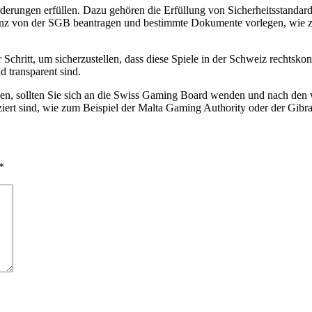
rungen erfüllen. Dazu gehören die Erfüllung von Sicherheitsstandards,
enz von der SGB beantragen und bestimmte Dokumente vorlegen, wie zu
 Schritt, um sicherzustellen, dass diese Spiele in der Schweiz rechts
d transparent sind.
en, sollten Sie sich an die Swiss Gaming Board wenden und nach den 
iert sind, wie zum Beispiel der Malta Gaming Authority oder der Gib
*