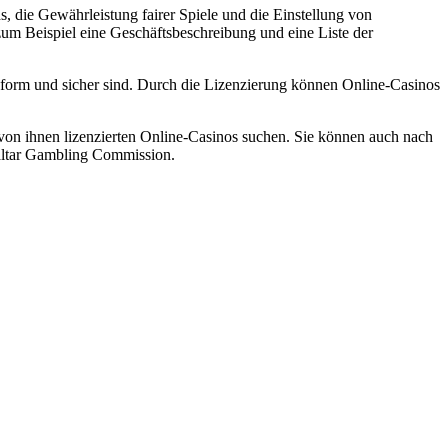
 die Gewährleistung fairer Spiele und die Einstellung von
m Beispiel eine Geschäftsbeschreibung und eine Liste der
konform und sicher sind. Durch die Lizenzierung können Online-Casinos
von ihnen lizenzierten Online-Casinos suchen. Sie können auch nach
raltar Gambling Commission.