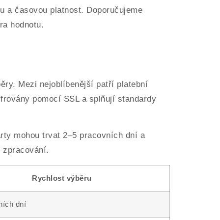
ru a časovou platnost. Doporučujeme
ra hodnotu.
ry. Mezi nejoblíbenější patří platební
šifrovány pomocí SSL a splňují standardy
arty mohou trvat 2–5 pracovních dní a
y zpracování.
Rychlost výběru
ních dní