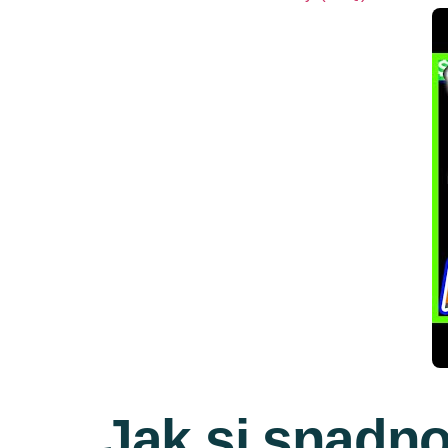
Jak si snadno