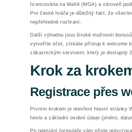
licencována na Maltě (MGA) a zároveň podl
Pro české hráče je důležitý fakt, že všech
nepřehledné rozhraní.
Další výhodou jsou široké možnosti bonusů 
vytvoříte účet, získáte přístup k welcome
zákaznickým servisem, který je dostupný 2
Krok za krokem
Registrace přes 
Prvním krokem je otevření hlavní stránky W
heslo a základní osobní údaje (jméno, datu
Po odeslání formuláře vám přijde potvrzova