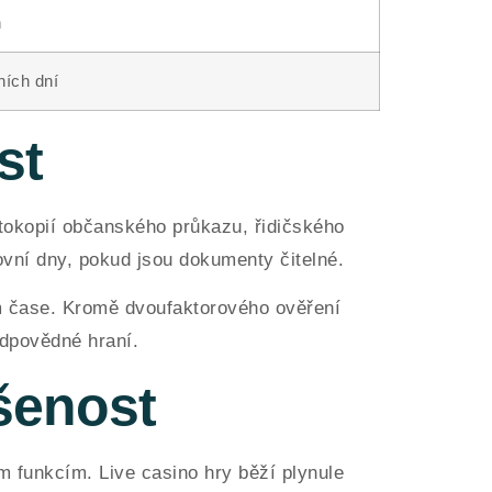
n
ních dní
st
tokopií občanského průkazu, řidičského
ovní dny, pokud jsou dokumenty čitelné.
ém čase. Kromě dvoufaktorového ověření
odpovědné hraní.
ušenost
em funkcím. Live casino hry běží plynule