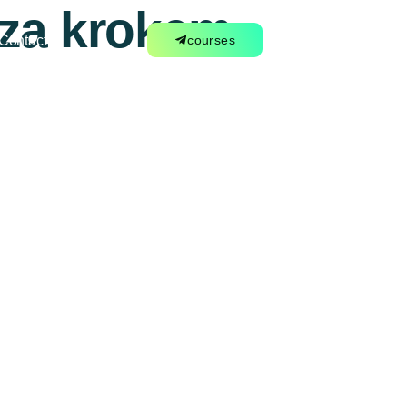
 za krokem,
Contact
courses