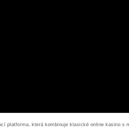
ucí platforma, která kombinuje klasické online kasino s