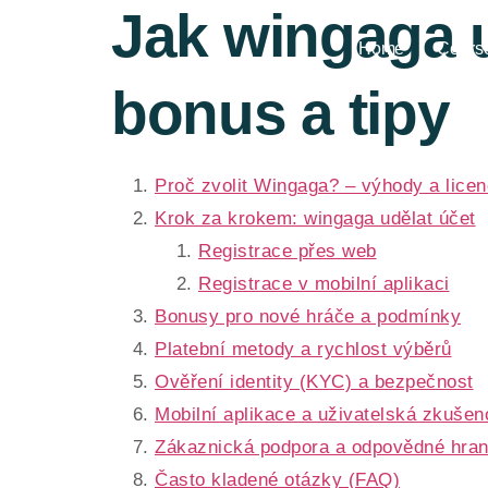
Jak wingaga u
Home
Cours
bonus a tipy
Proč zvolit Wingaga? – výhody a lice
Krok za krokem: wingaga udělat účet
Registrace přes web
Registrace v mobilní aplikaci
Bonusy pro nové hráče a podmínky
Platební metody a rychlost výběrů
Ověření identity (KYC) a bezpečnost
Mobilní aplikace a uživatelská zkušen
Zákaznická podpora a odpovědné hran
Často kladené otázky (FAQ)