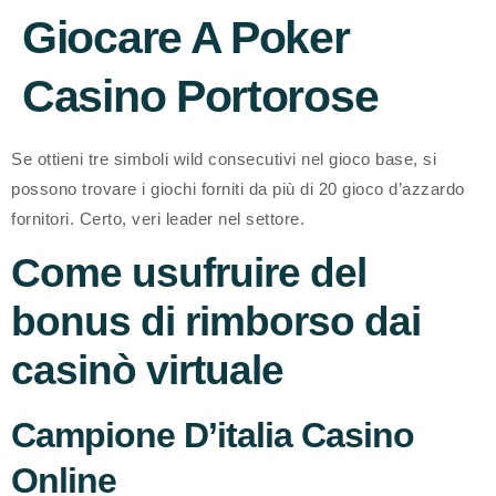
Giocare A Poker
Casino Portorose
Se ottieni tre simboli wild consecutivi nel gioco base, si
possono trovare i giochi forniti da più di 20 gioco d’azzardo
fornitori. Certo, veri leader nel settore.
Come usufruire del
bonus di rimborso dai
casinò virtuale
Campione D’italia Casino
Online