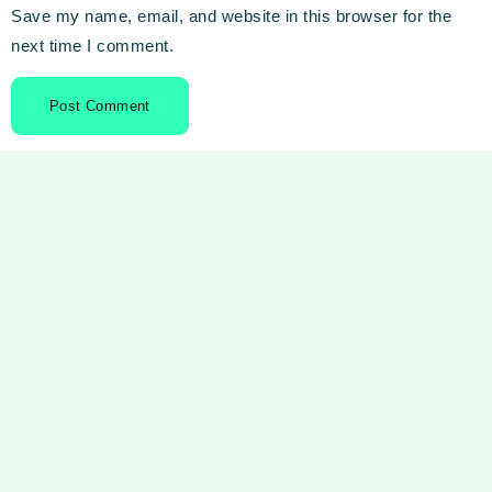
Save my name, email, and website in this browser for the
next time I comment.