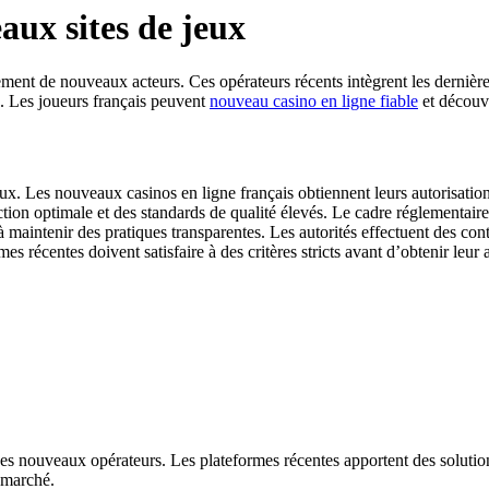
aux sites de jeux
lement de nouveaux acteurs. Ces opérateurs récents intègrent les derniè
s. Les joueurs français peuvent
nouveau casino en ligne fiable
et découvr
eux. Les nouveaux casinos en ligne français obtiennent leurs autorisation
ction optimale et des standards de qualité élevés. Le cadre réglementai
 maintenir des pratiques transparentes. Les autorités effectuent des cont
rmes récentes doivent satisfaire à des critères stricts avant d’obtenir leu
n des nouveaux opérateurs. Les plateformes récentes apportent des solut
 marché.