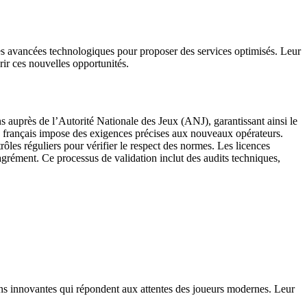
res avancées technologiques pour proposer des services optimisés. Leur
ir ces nouvelles opportunités.
s auprès de l’Autorité Nationale des Jeux (ANJ), garantissant ainsi le
re français impose des exigences précises aux nouveaux opérateurs.
rôles réguliers pour vérifier le respect des normes. Les licences
r agrément. Ce processus de validation inclut des audits techniques,
ions innovantes qui répondent aux attentes des joueurs modernes. Leur