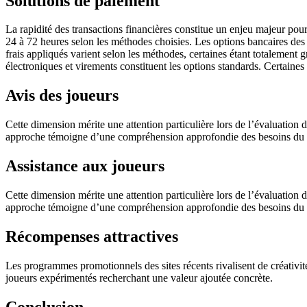
Solutions de paiement
La rapidité des transactions financières constitue un enjeu majeur pour
24 à 72 heures selon les méthodes choisies. Les options bancaires des si
frais appliqués varient selon les méthodes, certaines étant totalement 
électroniques et virements constituent les options standards. Certain
Avis des joueurs
Cette dimension mérite une attention particulière lors de l’évaluatio
approche témoigne d’une compréhension approfondie des besoins du
Assistance aux joueurs
Cette dimension mérite une attention particulière lors de l’évaluatio
approche témoigne d’une compréhension approfondie des besoins du
Récompenses attractives
Les programmes promotionnels des sites récents rivalisent de créativit
joueurs expérimentés recherchant une valeur ajoutée concrète.
Conclusion