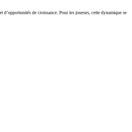
t d’opportunités de croissance. Pour les joueurs, cette dynamique se