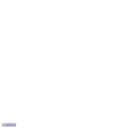
courses