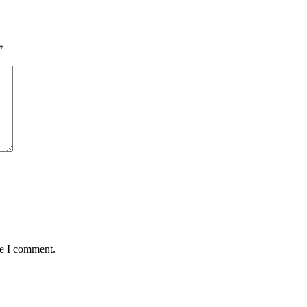
*
me I comment.