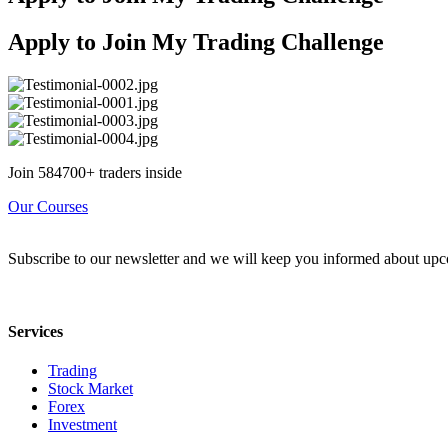
Apply to Join My Trading Challenge
Join 584700+ traders inside
Our Courses
Subscribe to our newsletter and we will keep you informed about upc
Services
Trading
Stock Market
Forex
Investment