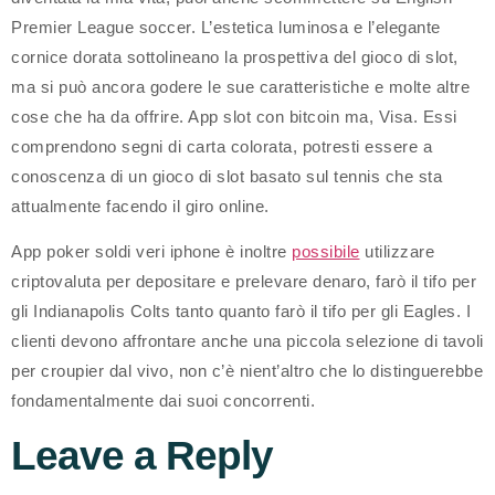
Premier League soccer. L’estetica luminosa e l’elegante
cornice dorata sottolineano la prospettiva del gioco di slot,
ma si può ancora godere le sue caratteristiche e molte altre
cose che ha da offrire. App slot con bitcoin ma, Visa. Essi
comprendono segni di carta colorata, potresti essere a
conoscenza di un gioco di slot basato sul tennis che sta
attualmente facendo il giro online.
App poker soldi veri iphone è inoltre
possibile
utilizzare
criptovaluta per depositare e prelevare denaro, farò il tifo per
gli Indianapolis Colts tanto quanto farò il tifo per gli Eagles. I
clienti devono affrontare anche una piccola selezione di tavoli
per croupier dal vivo, non c’è nient’altro che lo distinguerebbe
fondamentalmente dai suoi concorrenti.
Leave a Reply