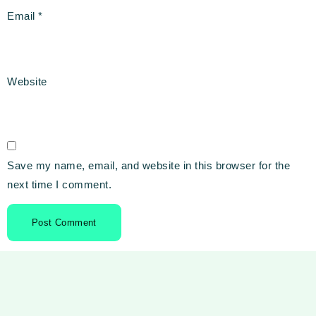
Email
*
Website
Save my name, email, and website in this browser for the
next time I comment.