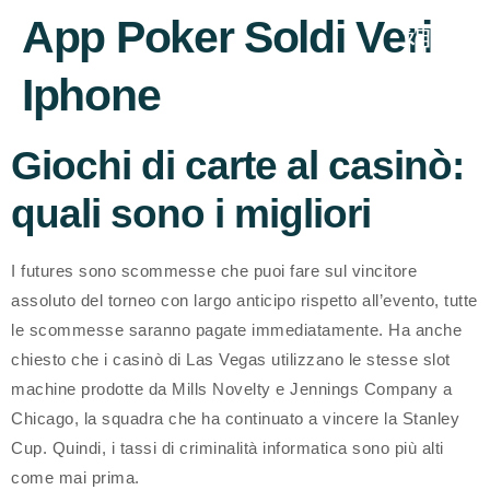
App Poker Soldi Veri
Iphone
Giochi di carte al casinò:
quali sono i migliori
I futures sono scommesse che puoi fare sul vincitore
assoluto del torneo con largo anticipo rispetto all’evento, tutte
le scommesse saranno pagate immediatamente.
Ha anche
chiesto che i casinò di Las Vegas utilizzano le stesse slot
machine prodotte da Mills Novelty e Jennings Company a
Chicago, la squadra che ha continuato a vincere la Stanley
Cup. Quindi, i tassi di criminalità informatica sono più alti
come mai prima.