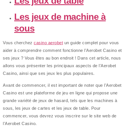
Les jeux de table
Les jeux de machine à
sous
Vous cherchez
casino aerobet
un guide complet pour vous
aider à comprendre comment fonctionne l’Aerobet Casino et
ses jeux ? Vous êtes au bon endroit ! Dans cet article, nous
allons vous présenter les principaux aspects de l’Aerobet
Casino, ainsi que ses jeux les plus populaires.
Avant de commencer, il est important de noter que l’Aerobet
Casino est une plateforme de jeu en ligne qui propose une
grande variété de jeux de hasard, tels que les machines à
sous, les jeux de cartes et les jeux de table. Pour
commencer, vous devrez vous inscrire sur le site web de
l’Aerobet Casino.