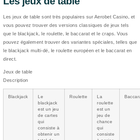
Les jeux de table
Les jeux de table sont très populaires sur Aerobet Casino, et
vous pouvez trouver des versions classiques de jeux tels
que le blackjack, le roulette, le baccarat et le craps. Vous
pouvez également trouver des variantes spéciales, telles que
le blackjack multi-dé, le roulette européen et le baccarat en
direct.
Jeux de table
Description
Blackjack
Le
Roulette
La
Baccar
blackjack
roulette
est un jeu
est un
de cartes
jeu de
qui
chance
consiste à
qui
obtenir un
consiste