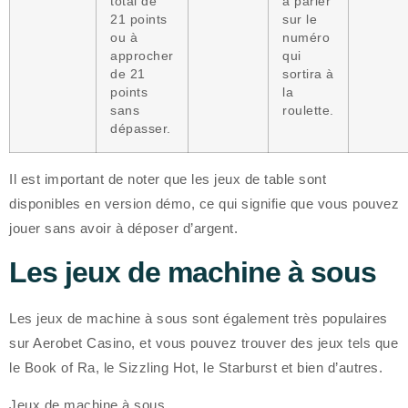
total de
à parier
21 points
sur le
ou à
numéro
approcher
qui
de 21
sortira à
points
la
sans
roulette.
dépasser.
Il est important de noter que les jeux de table sont
disponibles en version démo, ce qui signifie que vous pouvez
jouer sans avoir à déposer d’argent.
Les jeux de machine à sous
Les jeux de machine à sous sont également très populaires
sur Aerobet Casino, et vous pouvez trouver des jeux tels que
le Book of Ra, le Sizzling Hot, le Starburst et bien d’autres.
Jeux de machine à sous