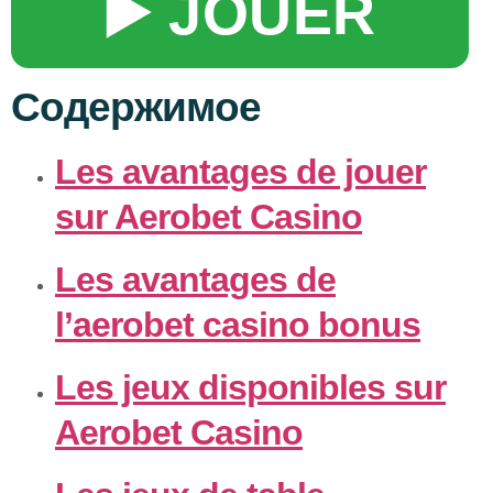
▶️ JOUER
Содержимое
Les avantages de jouer
sur Aerobet Casino
Les avantages de
l’aerobet casino bonus
Les jeux disponibles sur
Aerobet Casino