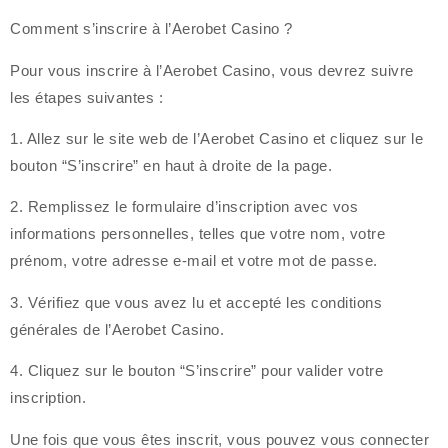
Comment s’inscrire à l’Aerobet Casino ?
Pour vous inscrire à l’Aerobet Casino, vous devrez suivre
les étapes suivantes :
1. Allez sur le site web de l’Aerobet Casino et cliquez sur le
bouton “S’inscrire” en haut à droite de la page.
2. Remplissez le formulaire d’inscription avec vos
informations personnelles, telles que votre nom, votre
prénom, votre adresse e-mail et votre mot de passe.
3. Vérifiez que vous avez lu et accepté les conditions
générales de l’Aerobet Casino.
4. Cliquez sur le bouton “S’inscrire” pour valider votre
inscription.
Une fois que vous êtes inscrit, vous pouvez vous connecter