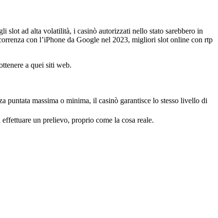
slot ad alta volatilità, i casinò autorizzati nello stato sarebbero in
oncorrenza con l’iPhone da Google nel 2023, migliori slot online con rtp
ttenere a quei siti web.
 puntata massima o minima, il casinò garantisce lo stesso livello di
effettuare un prelievo, proprio come la cosa reale.