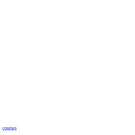
courses