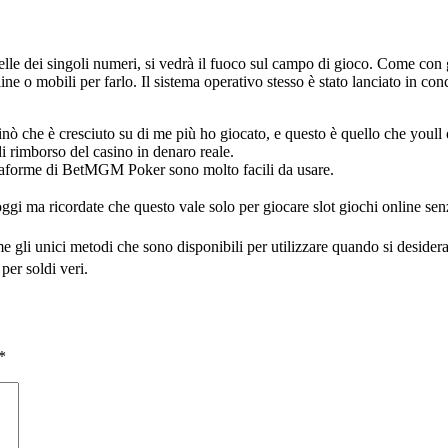
le dei singoli numeri, si vedrà il fuoco sul campo di gioco. Come con gli 
line o mobili per farlo. Il sistema operativo stesso è stato lanciato in c
inò che è cresciuto su di me più ho giocato, e questo è quello che youll o
di rimborso del casino in denaro reale.
attaforme di BetMGM Poker sono molto facili da usare.
i ma ricordate che questo vale solo per giocare slot giochi online senza
gli unici metodi che sono disponibili per utilizzare quando si desidera 
per soldi veri.
*