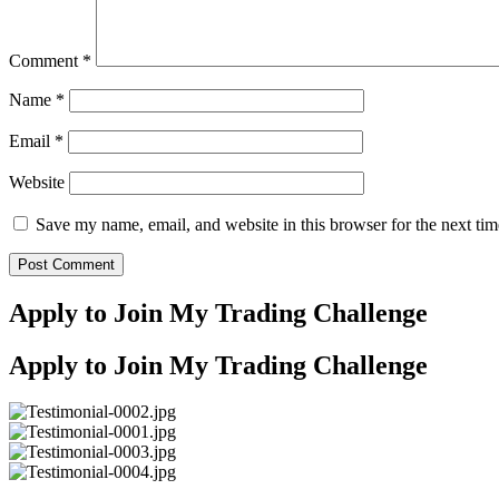
Comment
*
Name
*
Email
*
Website
Save my name, email, and website in this browser for the next ti
Apply to Join My Trading Challenge
Apply to Join My Trading Challenge