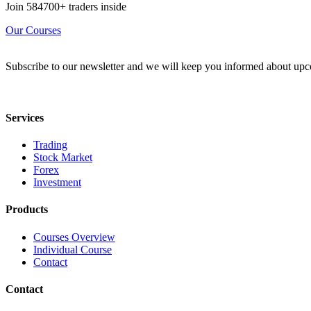
Join 584700+ traders inside
Our Courses
Subscribe to our newsletter and we will keep you informed about upc
Services
Trading
Stock Market
Forex
Investment
Products
Courses Overview
Individual Course
Contact
Contact