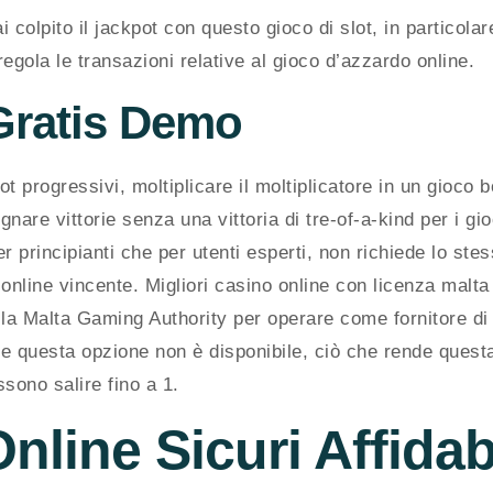
i colpito il jackpot con questo gioco di slot, in particol
gola le transazioni relative al gioco d’azzardo online.
Gratis Demo
ot progressivi, moltiplicare il moltiplicatore in un gioco b
nare vittorie senza una vittoria di tre-of-a-kind per i g
er principianti che per utenti esperti, non richiede lo ste
online vincente. Migliori casino online con licenza malta 
lla Malta Gaming Authority per operare come fornitore di
Se questa opzione non è disponibile, ciò che rende questa
ssono salire fino a 1.
line Sicuri Affidabi