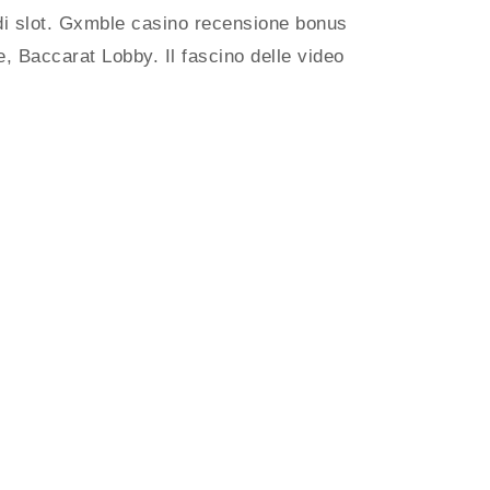
 di slot. Gxmble casino recensione bonus
e, Baccarat Lobby. Il fascino delle video