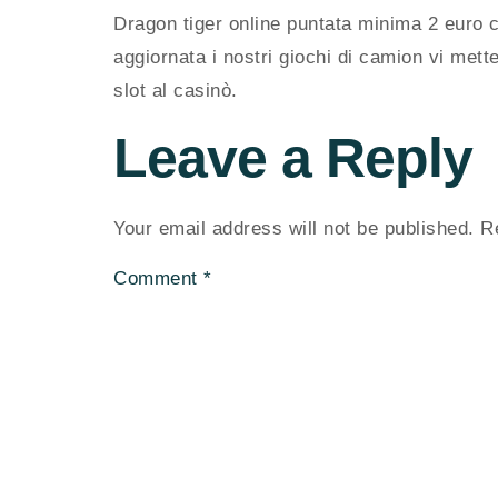
Dragon tiger online puntata minima 2 euro 
aggiornata i nostri giochi di camion vi mett
slot al casinò.
Leave a Reply
Your email address will not be published.
R
Comment
*