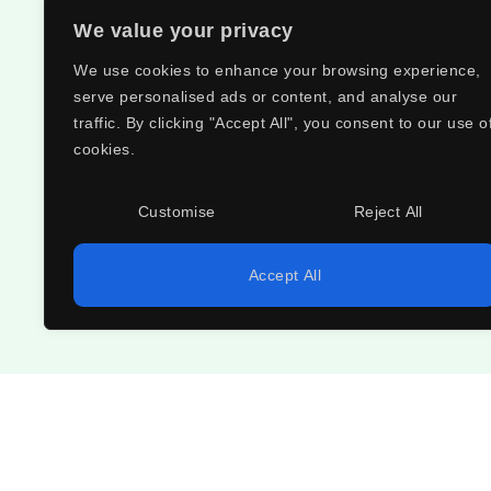
We value your privacy
We use cookies to enhance your browsing experience,
serve personalised ads or content, and analyse our
traffic. By clicking "Accept All", you consent to our use o
cookies.
Customise
Reject All
Accept All