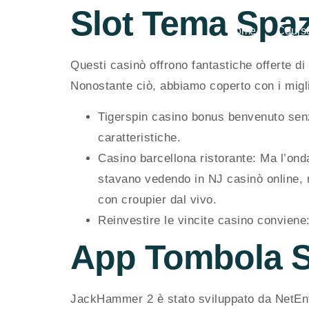
Slot Tema Spaz
Home
Cours
Questi casinò offrono fantastiche offerte di
Nonostante ciò, abbiamo coperto con i migli
Tigerspin casino bonus benvenuto sen
caratteristiche.
Casino barcellona ristorante:
Ma l’onda
stavano vedendo in NJ casinò online, 
con croupier dal vivo.
Reinvestire le vincite casino conviene
App Tombola So
JackHammer 2 è stato sviluppato da NetEnt,