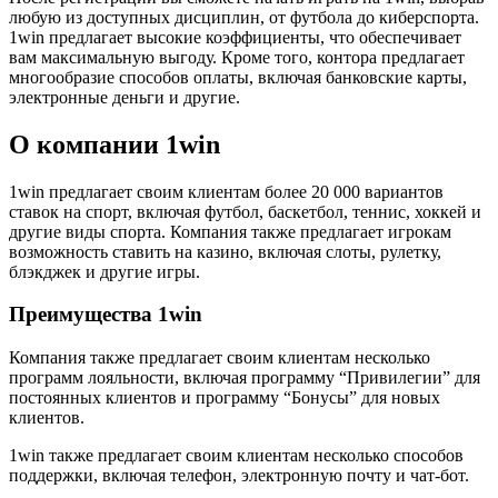
любую из доступных дисциплин, от футбола до киберспорта.
1win предлагает высокие коэффициенты, что обеспечивает
вам максимальную выгоду. Кроме того, контора предлагает
многообразие способов оплаты, включая банковские карты,
электронные деньги и другие.
О компании 1win
1win предлагает своим клиентам более 20 000 вариантов
ставок на спорт, включая футбол, баскетбол, теннис, хоккей и
другие виды спорта. Компания также предлагает игрокам
возможность ставить на казино, включая слоты, рулетку,
блэкджек и другие игры.
Преимущества 1win
Компания также предлагает своим клиентам несколько
программ лояльности, включая программу “Привилегии” для
постоянных клиентов и программу “Бонусы” для новых
клиентов.
1win также предлагает своим клиентам несколько способов
поддержки, включая телефон, электронную почту и чат-бот.