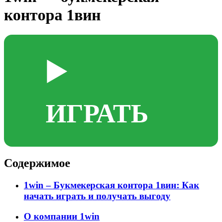
контора 1вин
▶️
ИГРАТЬ
Содержимое
1win – Букмекерская контора 1вин: Как
начать играть и получать выгоду
О компании 1win