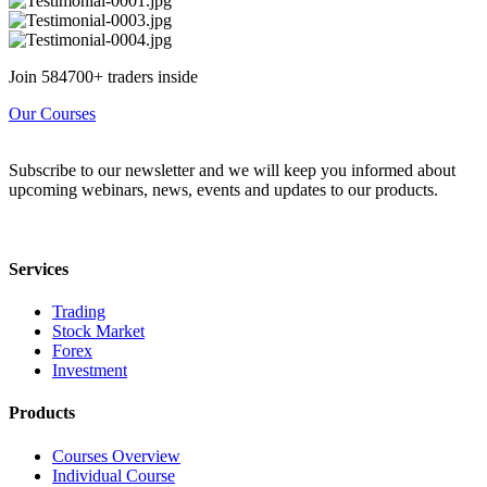
Join 584700+ traders inside
Our Courses
Subscribe to our newsletter and we will keep you informed about
upcoming webinars, news, events and updates to our products.
Services
Trading
Stock Market
Forex
Investment
Products
Courses Overview
Individual Course