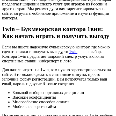
предлагает широкий спектр услуг для игроков из России и
других стран. Мы рекомендуем вам зарегистрироваться на
сайте, загрузить мобильное приложение и изучить функции
конторы.
1win – Букмекерская контора 1вин:
Как начать играть и получать выгоду
Если вы ищете надежную букмекерскую контору, где можно
сделать ставки и получать выгоду, то
1win
– ваш выбор.
Контора 1win предлагает широкий спектр услуг, включая
спортивные ставки, киберспорт и лото.
Для начала играть на 1win, вам нужно зарегистрироваться на
сайте. Это можно сделать в считанные минуты, просто
заполнив форму регистрации. Вам потребуется только ваш
email, пароль и другие базовые сведения.
Большой выбор спортивных дисциплин
Высокие коэффициенты
Многообразие способов оплаты
Мобильная версия сайта
После регистрации вы сможете начать играть на 1win, выбрав