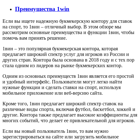
Преимущества 1win
Если вы ищете надежную букмекерскую контору для ставок
на спорт, то 1вин – отличный выбор. В этом обзоре мы
рассмотрим основные преимущества и функции 1вин, чтобы
помочь вам принять решение.
1вин – это популярная букмекерская контора, которая
предлагает широкий спектр услуг для игроков из России и
других стран. Контора была основана в 2018 году и с тех пор
стала одним из лидеров на рынке букмекерских контор.
Одним из основных преимуществ 1вин является его простой
и удобный интерфейс. Пользователи могут легко найти
нужные функции и сделать ставки на спорт, используя
мобильное приложение или веб-версию сайта.
Кроме того, 1вин предлагает широкий спектр ставок на
различные виды спорта, включая футбол, баскетбол, хоккей и
другие. Контора также предлагает высокие коэффициенты для
многих событий, что делает ее привлекательной для игроков.
Если вы новый пользователь 1вин, то вам нужно
зарегистрироваться на сайте или загрузить мобильное