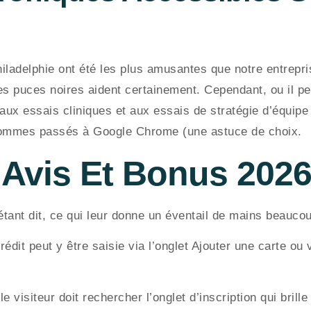
iladelphie ont été les plus amusantes que notre entrepr
 les puces noires aident certainement. Cependant, ou il 
s aux essais cliniques et aux essais de stratégie d’équip
 sommes passés à Google Chrome (une astuce de choix.
 Avis Et Bonus 202
tant dit, ce qui leur donne un éventail de mains beaucou
édit peut y être saisie via l’onglet Ajouter une carte ou v
 visiteur doit rechercher l’onglet d’inscription qui brille