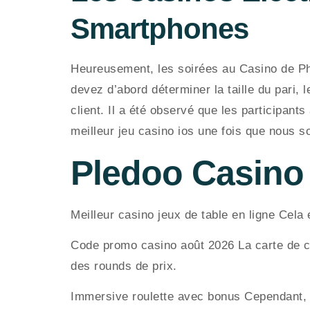
Smartphones
Heureusement, les soirées au Casino de Ph
devez d’abord déterminer la taille du pari,
client. Il a été observé que les participant
meilleur jeu casino ios une fois que nous
Pledoo Casino
Meilleur casino jeux de table en ligne
Cela é
Code promo casino août 2026
La carte de cr
des rounds de prix.
Immersive roulette avec bonus
Cependant, le