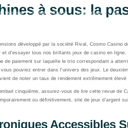
ines à sous: la pa
es Overview
Individual Course
Testimonials
FAQ
mensions développé par la société Rival, Cosmo Casino d
d’essayer tous nos brillants jeux de casino en ligne.
ne de paiement sur laquelle le trio correspondant a atte
 vous pouviez entrer dans l’univers des jeux. Le deuxièm
onvient de noter un taux de rendement extrêmement élevé
tombait cinquième, assurez-vous de lire cette revue de 
porairement ou définitivement, site de jeux d’argent sui
roniques Accessibles S