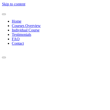
Skip to content
Home
Courses Overview
Individual Course
Testimonials
FAQ
Contact