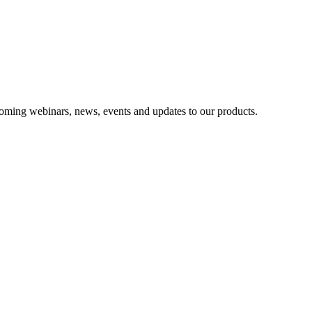
oming webinars, news, events and updates to our products.