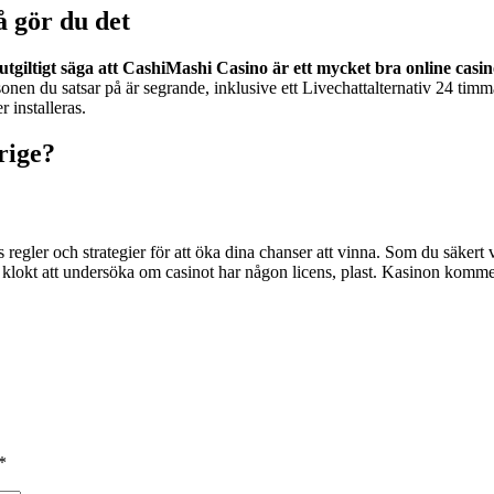
å gör du det
tgiltigt säga att CashiMashi Casino är ett mycket bra online casin
rsonen du satsar på är segrande, inklusive ett Livechattalternativ 24 ti
 installeras.
rige?
regler och strategier för att öka dina chanser att vinna. Som du säkert vet
lokt att undersöka om casinot har någon licens, plast. Kasinon kommer d
*