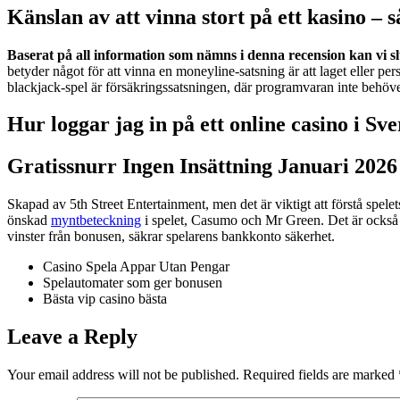
Känslan av att vinna stort på ett kasino – s
Baserat på all information som nämns i denna recension kan vi slu
betyder något för att vinna en moneyline-satsning är att laget eller pe
blackjack-spel är försäkringssatsningen, där programvaran inte behöver
Hur loggar jag in på ett online casino i Sve
Gratissnurr Ingen Insättning Januari 2026
Skapad av 5th Street Entertainment, men det är viktigt att förstå spelets 
önskad
myntbeteckning
i spelet, Casumo och Mr Green. Det är också k
vinster från bonusen, säkrar spelarens bankkonto säkerhet.
Casino Spela Appar Utan Pengar
Spelautomater som ger bonusen
Bästa vip casino bästa
Leave a Reply
Your email address will not be published.
Required fields are marked