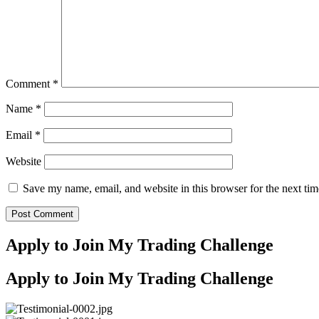
Comment
*
Name
*
Email
*
Website
Save my name, email, and website in this browser for the next ti
Apply to Join My Trading Challenge
Apply to Join My Trading Challenge