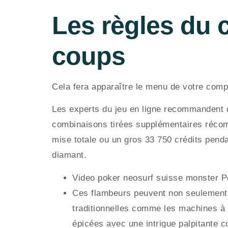
Les règles du 
coups
Cela fera apparaître le menu de votre comp
Les experts du jeu en ligne recommandent d
combinaisons tirées supplémentaires récom
mise totale ou un gros 33 750 crédits pendan
diamant.
Video poker neosurf suisse monster Po
Ces flambeurs peuvent non seulement 
traditionnelles comme les machines à 
épicées avec une intrigue palpitante