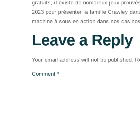
gratuits, il existe de nombreux jeux prouvés
2023 pour présenter la famille Crawley dan
machine à sous en action dans nos casin
Leave a Reply
Your email address will not be published.
R
Comment
*