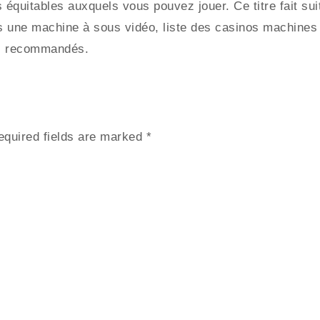
 équitables auxquels vous pouvez jouer. Ce titre fait sui
s une machine à sous vidéo, liste des casinos machines à
os recommandés.
equired fields are marked
*