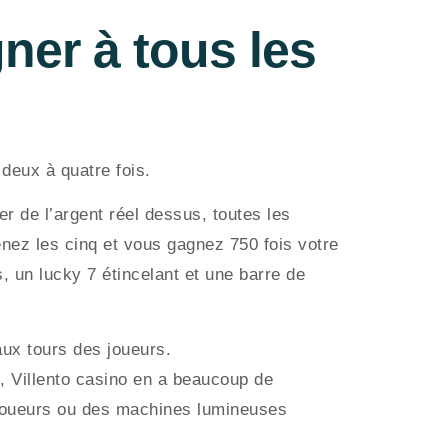
ner à tous les
deux à quatre fois.
 de l’argent réel dessus, toutes les
ez les cinq et vous gagnez 750 fois votre
s, un lucky 7 étincelant et une barre de
aux tours des joueurs.
 Villento casino en a beaucoup de
 joueurs ou des machines lumineuses