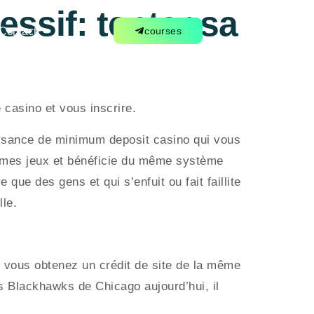
ssif: tenter sa
Contact
courses
casino et vous inscrire.
issance de minimum deposit casino qui vous
mêmes jeux et bénéficie du même système
 que des gens et qui s’enfuit ou fait faillite
lle.
le, vous obtenez un crédit de site de la même
es Blackhawks de Chicago aujourd’hui, il