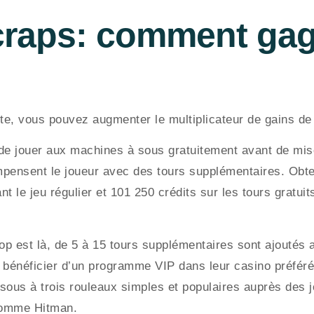
craps: comment gag
te, vous pouvez augmenter le multiplicateur de gains de 
e jouer aux machines à sous gratuitement avant de miser
pensent le joueur avec des tours supplémentaires. Obten
t le jeu régulier et 101 250 crédits sur les tours gratuit
p est là, de 5 à 15 tours supplémentaires sont ajoutés 
bénéficier d’un programme VIP dans leur casino préféré,
sous à trois rouleaux simples et populaires auprès des
 comme Hitman.