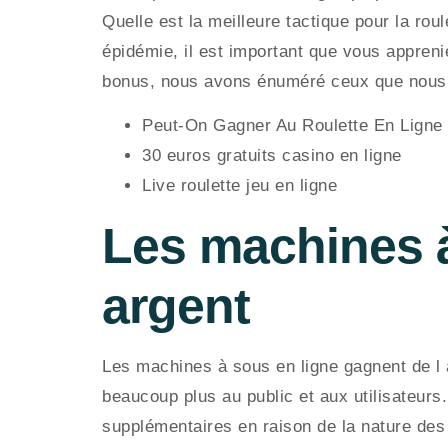
Quelle est la meilleure tactique pour la roul
épidémie, il est important que vous appre
bonus, nous avons énuméré ceux que nous j
Peut-On Gagner Au Roulette En Ligne
30 euros gratuits casino en ligne
Live roulette jeu en ligne
Les machines à
argent
Les machines à sous en ligne gagnent de l a
beaucoup plus au public et aux utilisateurs
supplémentaires en raison de la nature des 