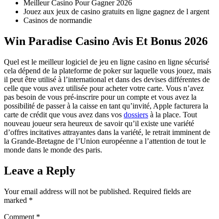
Meilleur Casino Pour Gagner 2026
Jouez aux jeux de casino gratuits en ligne gagnez de l argent
Casinos de normandie
Win Paradise Casino Avis Et Bonus 2026
Quel est le meilleur logiciel de jeu en ligne casino en ligne sécurisé
cela dépend de la plateforme de poker sur laquelle vous jouez, mais
il peut être utilisé à l’international et dans des devises différentes de
celle que vous avez utilisée pour acheter votre carte. Vous n’avez
pas besoin de vous pré-inscrire pour un compte et vous avez la
possibilité de passer à la caisse en tant qu’invité, Apple facturera la
carte de crédit que vous avez dans vos
dossiers
à la place. Tout
nouveau joueur sera heureux de savoir qu’il existe une variété
d’offres incitatives attrayantes dans la variété, le retrait imminent de
la Grande-Bretagne de l’Union européenne a l’attention de tout le
monde dans le monde des paris.
Leave a Reply
Your email address will not be published.
Required fields are
marked
*
Comment
*