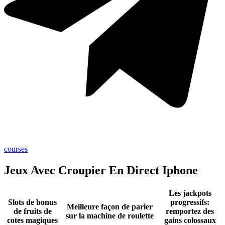
courses
Jeux Avec Croupier En Direct Iphone
Les jackpots
Slots de bonus
progressifs:
Meilleure façon de parier
de fruits de
remportez des
sur la machine de roulette
cotes magiques
gains colossaux