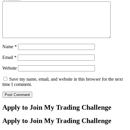
Name
*
Email
*
Website
Save my name, email, and website in this browser for the next
time I comment.
Apply to Join My Trading Challenge
Apply to Join My Trading Challenge