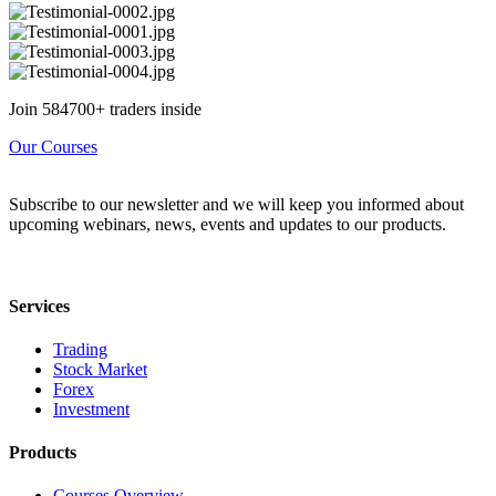
Join 584700+ traders inside
Our Courses
Subscribe to our newsletter and we will keep you informed about
upcoming webinars, news, events and updates to our products.
Services
Trading
Stock Market
Forex
Investment
Products
Courses Overview