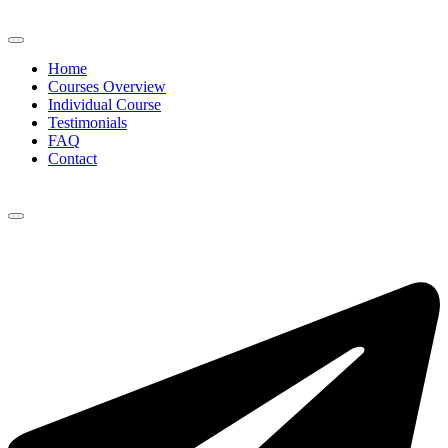
Home
Courses Overview
Individual Course
Testimonials
FAQ
Contact